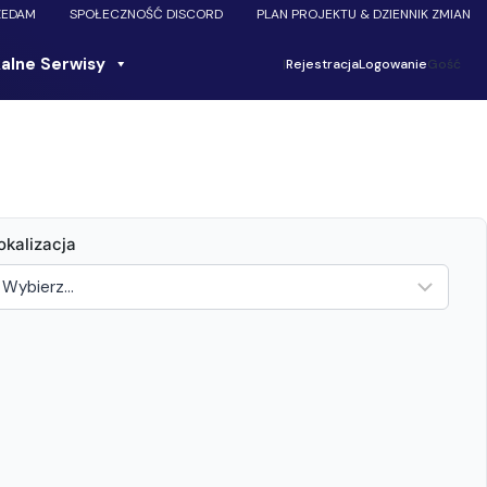
ZEDAM
SPOŁECZNOŚĆ DISCORD
PLAN PROJEKTU & DZIENNIK ZMIAN
alne Serwisy
|
Rejestracja
Logowanie
Gość
okalizacja