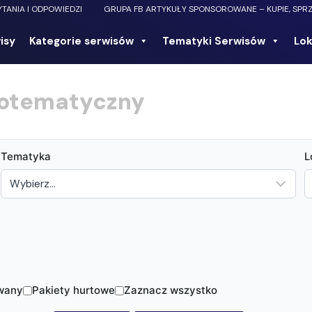
YTANIA I ODPOWIEDZI
GRUPA FB ARTYKUŁY SPONSOROWANE – KUPIE, SPR
isy
Kategorie serwisów
Tematyki Serwisów
Lok
lnotematyczny
Tematyka
L
wany
Pakiety hurtowe
Zaznacz wszystko