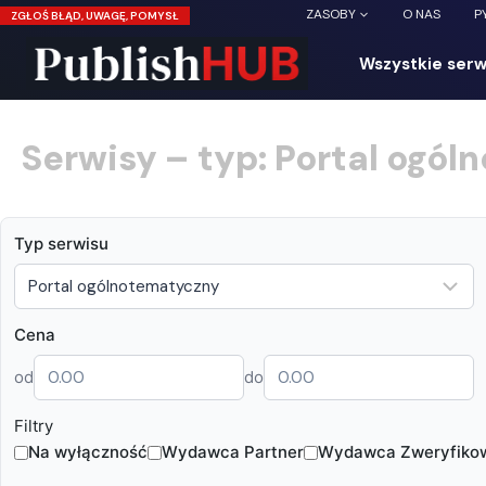
Przejdź
ZASOBY
O NAS
P
ZGŁOŚ BŁĄD, UWAGĘ, POMYSŁ
do
treści
Wszystkie serw
Serwisy – typ: Portal ogó
Typ serwisu
Cena
od
do
Filtry
Na wyłączność
Wydawca Partner
Wydawca Zweryfiko