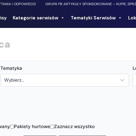
YTANIA I ODPOWIEDZI
GRUPA FB ARTYKUŁY SPONSOROWANE – KUPIE, SPR
isy
Kategorie serwisów
Tematyki Serwisów
Lok
ica
Tematyka
L
wany
Pakiety hurtowe
Zaznacz wszystko