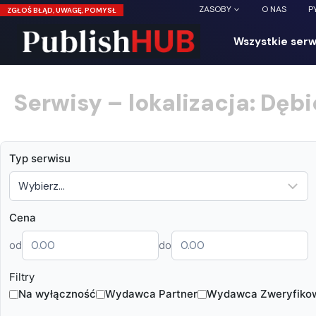
Przejdź
ZASOBY
O NAS
P
ZGŁOŚ BŁĄD, UWAGĘ, POMYSŁ
do
treści
Wszystkie serw
Serwisy – lokalizacja: Dęb
Typ serwisu
Cena
od
do
Filtry
Na wyłączność
Wydawca Partner
Wydawca Zweryfiko