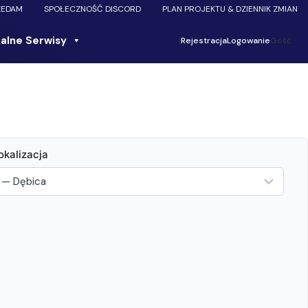
ZEDAM
SPOŁECZNOŚĆ DISCORD
PLAN PROJEKTU & DZIENNIK ZMIAN
alne Serwisy
|
Rejestracja
Logowanie
Gość
okalizacja